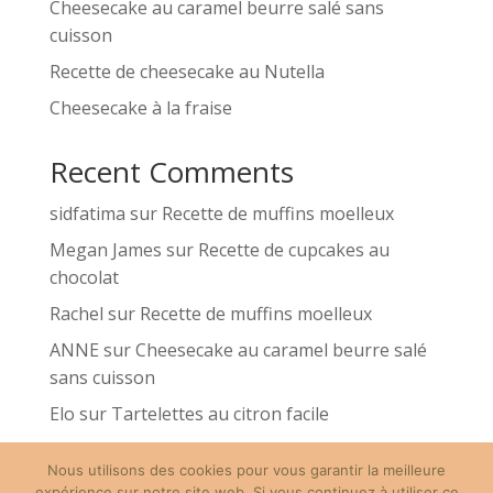
Cheesecake au caramel beurre salé sans
cuisson
Recette de cheesecake au Nutella
Cheesecake à la fraise
Recent Comments
sidfatima
sur
Recette de muffins moelleux
Megan James
sur
Recette de cupcakes au
chocolat
Rachel
sur
Recette de muffins moelleux
ANNE
sur
Cheesecake au caramel beurre salé
sans cuisson
Elo
sur
Tartelettes au citron facile
Nous utilisons des cookies pour vous garantir la meilleure
expérience sur notre site web. Si vous continuez à utiliser ce