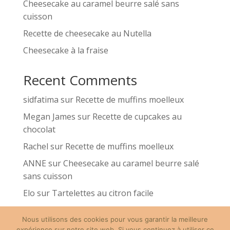
Cheesecake au caramel beurre salé sans
cuisson
Recette de cheesecake au Nutella
Cheesecake à la fraise
Recent Comments
sidfatima
sur
Recette de muffins moelleux
Megan James
sur
Recette de cupcakes au
chocolat
Rachel
sur
Recette de muffins moelleux
ANNE
sur
Cheesecake au caramel beurre salé
sans cuisson
Elo
sur
Tartelettes au citron facile
Nous utilisons des cookies pour vous garantir la meilleure
expérience sur notre site web. Si vous continuez à utiliser ce